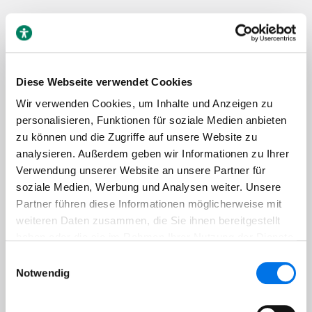
Diese Webseite verwendet Cookies
Wir verwenden Cookies, um Inhalte und Anzeigen zu
Kostenlos ausprobieren
personalisieren, Funktionen für soziale Medien anbieten
Testen Sie AccessGO 7 Tage komplett
zu können und die Zugriffe auf unsere Website zu
kostenlos. Keine Kreditkarte erforderlich -
analysieren. Außerdem geben wir Informationen zu Ihrer
sofortiger Zugriff auf alle Funktionen.
Verwendung unserer Website an unsere Partner für
soziale Medien, Werbung und Analysen weiter. Unsere
Partner führen diese Informationen möglicherweise mit
Google
weiteren Daten zusammen, die Sie ihnen bereitgestellt
haben oder die sie im Rahmen Ihrer Nutzung der Dienste
Oder Konto erstellen mit
gesammelt haben.
Einwilligungsauswahl
Notwendig
*
E-Mail-Adresse