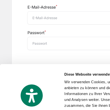
*
E-Mail-Adresse
*
Passwort
Altcha token
Konto erstellen
Diese Webseite verwende
Mit dem Erstellen eines Kontos stimmen 
Wir verwenden Cookies, um
allgemeinen Geschäftsbedingungen
un
anbieten zu können und di
Datenschutzerklärung/verarbeitun
Informationen zu Ihrer Ve
und Analysen weiter. Unse
Haben Sie bereits ein Konto?
Hier ei
zusammen, die Sie ihnen b