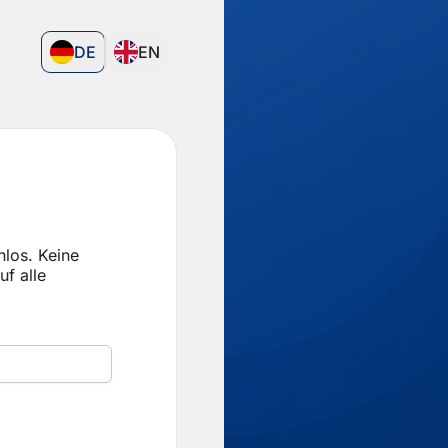
DE
EN
los. Keine
uf alle